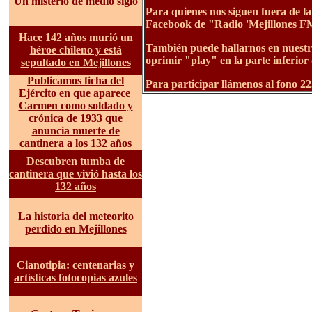
Un misterio de medio siglo
Para quienes nos siguen fuera de 
Facebook de "Radio 'Mejillones F
Hace 142 años murió un
También puede hallarnos en nuestra
héroe chileno y está
oprimir "play" en la parte inferior 
sepultado en Mejillones
Publicamos ficha del
Para participar llámenos al fono 2
Ejército en que aparece
Carmen como soldado y
crónica de 1933 que
anuncia muerte de
cantinera a los 132 años
Descubren tumba de
cantinera que vivió hasta los
132 años
La historia del meteorito
perdido en Mejillones
Cianotipia: centenarias y
artísticas fotocopias azules