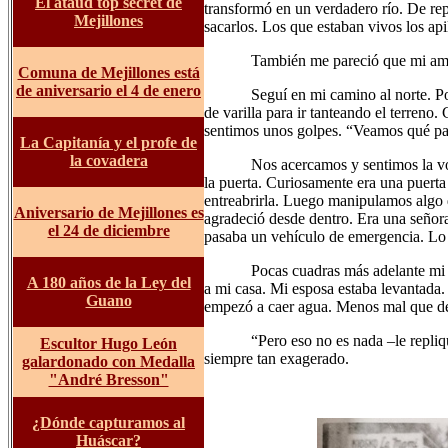
El ataúd top secret de
transformó en un verdadero río. De re
Mejillones
sacarlos. Los que estaban vivos los a
También me pareció que mi ami
Comuna de Mejillones está
de aniversario el 4 de enero
Seguí en mi camino al norte. P
de varilla para ir tanteando el terren
sentimos unos golpes. “Veamos qué pa
La Capitanía y el profe de
la covadera
Nos acercamos y sentimos la v
la puerta. Curiosamente era una puer
entreabrirla. Luego manipulamos algo q
Aniversario de Mejillones es
agradeció desde dentro. Era una seño
el 24 de diciembre
pasaba un vehículo de emergencia. Lo 
Pocas cuadras más adelante mi 
A 180 años de la Ley del
a mi casa. Mi esposa estaba levantada.
Guano
empezó a caer agua. Menos mal que de
“Pero eso no es nada –le repl
Escultor Hugo León
siempre tan exagerado.
galardonado con Medalla
"André Bresson"
¿Dónde capturamos al
Huáscar?