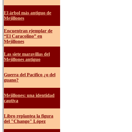
El árbol más antiguo de
Mejillones
Encuentran ejemplar de
“El Caracolino” en
Mejillones
Las siete maravillas del
Mejillones antiguo
Guerra del Pacífico ¿o del
guano?
Mejillones: una identidad
cautiva
Libro replantea la figura
del "Chango" López