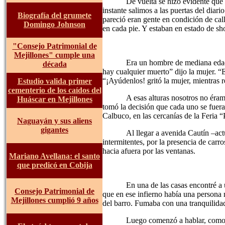
De vuelta se hizo evidente que 
instante salimos a las puertas del dia
Biografía del grumete
pareció eran gente en condición de ca
Domingo Johnson
en cada pie. Y estaban en estado de sh
"Consejo Patrimonial de
Mejillones" cumple una
Era un hombre de mediana edad 
década
hay cualquier muerto” dijo la mujer. “
“¡Ayúdenlos! gritó la mujer, mientras r
Estudio
valida primer
cementerio de los caídos del
A esas alturas nosotros no éra
Huáscar en Mejillones
tomó la decisión que cada uno se fuera
Calbuco, en las cercanías de la Feria “
Naguayán y sus aliens
gigantes
Al llegar a avenida Cautín –act
intermitentes, por la presencia de carr
hacia afuera por las ventanas.
Mariano Avellana: el santo
que predicó en Cobija
En una de las casas encontré a
Consejo Patrimonial de
que en ese infierno había una persona 
Mejillones cumplió 9 años
del barro. Fumaba con una tranquilida
Luego comenzó a hablar, como 