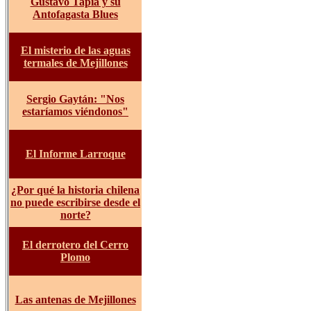
Gustavo Tapia y su
Antofagasta Blues
El misterio de las aguas
termales de Mejillones
Sergio Gaytán: "Nos
estaríamos viéndonos"
El Informe Larroque
¿Po
r qué la historia chilena
no puede escribirse desde el
norte?
El derrotero del Cerro
Plomo
Las antenas de Mejillones