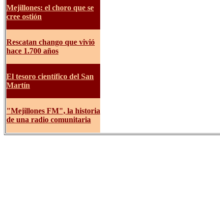
Mejillones: el choro que se
cree ostión
Rescatan chango que vivió
hace 1.700 años
El tesoro científico del San
Martín
"Mejillones FM", la historia
de una radio comunitaria