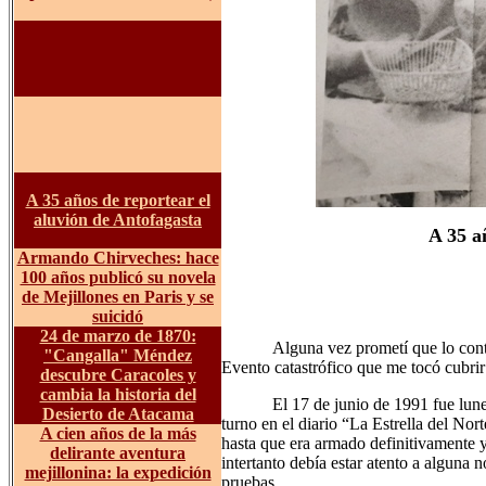
A 35 años de reportear el
aluvión de Antofagasta
A 35 a
Armando Chirveches: hace
100 años publicó su novela
de Mejillones en Paris y se
suicidó
24 de marzo de 1870:
Alguna vez prometí que lo cont
"Cangalla" Méndez
Evento catastrófico que me tocó cubri
descubre Caracoles y
cambia la historia del
El 17 de junio de 1991 fue lune
Desierto de Atacama
turno en el diario “La Estrella del No
A cien años de la más
hasta que era armado definitivamente 
delirante aventura
intertanto debía estar atento a alguna 
mejillonina: la expedición
pruebas.