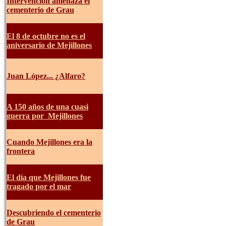
Intervención amenaza el
cementerio de Grau
El 8 de octubre no es el
aniversario de Mejillones
Juan López... ¿Alfaro?
A 150 años de una cuasi
guerra por Mejillones
Cuando Mejillones era la
frontera
E
l día que Mejillones fue
tragado por el mar
Descubriendo el cementerio
de Grau