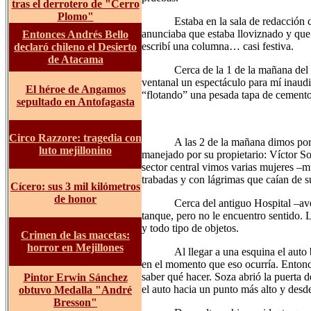
tras el derrotero de "Cerro
Plomo"
Estaba en la sala de redacción
anunciaba que estaba lloviznado y que h
Entonces Andrés Bello
escribí una columna… casi festiva.
declaró chileno el Desierto
de Atacama
Cerca de la 1 de la mañana del 
ventanal un espectáculo para mí inaudi
El héroe de Angamos
“flotando” una pesada tapa de cemento
sepultado en Antofagasta
Circo Razzore: tragedia con
A las 2 de la mañana dimos por 
luto mejillonino
manejado por su propietario: Víctor So
sector central vimos varias mujeres –
trabadas y con lágrimas que caían de s
Cícero: sus 3 mil kilómetros
de honor
Cerca del antiguo Hospital –av
tanque, pero no le encuentro sentido. 
y todo tipo de objetos.
Crimen de las macetas:
horror en Mejillones
Al llegar a una esquina el auto
en el momento que eso ocurría. Entonc
saber qué hacer. Soza abrió la puerta d
Pintor Erwin Sánchez
el auto hacia un punto más alto y desde
obtuvo Medalla "André
Bresson"