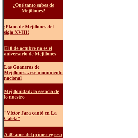
¿Qué tanto sabes de
Mejillones?
¡Plano de Mejillones del
siglo XVIII!
El 8 de octubre no es el
aniversario de Mejillones
Las Guaneras de
Mejillones... ese monumento
nacional
Mejillonidad: la esencia de
lo nuestro
"Víctor Jara cantó en La
Caleta"
A 40 años del primer egreso