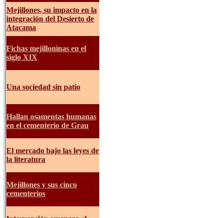
Mejillones, su impacto en la
integración del Desierto de
Atacama
Fich
as mejilloninas en el
siglo XIX
Una sociedad sin patio
Hallan osamentas humanas
en el cementerio de Grau
El mercado bajo las leyes de
la literatura
Mejillones y sus cinco
cementerios