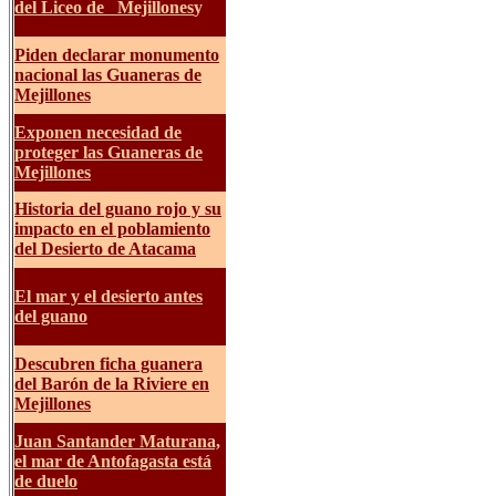
del Liceo de Mejillones
y
Piden declarar monumento
nacional las Guaneras de
Mejillones
Exponen necesidad de
proteger las Guaneras de
Mejillones
Historia del guano rojo y su
impacto en el poblamiento
del Desierto de Atacama
El mar y el desierto antes
del guano
Descubren ficha guanera
del Barón de la Riviere en
Mejillones
Juan Santander Maturana,
el mar de Antofagasta está
de duelo