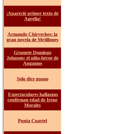
¡Apareció primer texto de
Agrella!
Armando Chirveches: la
gran novela de Mejillones
Grumete Domingo
Johnson: el niño-héroe de
Angamos
Sólo dice guano
Espectaculares hallazgos
confirman edad de Irene
Morales
Punta Cuartel